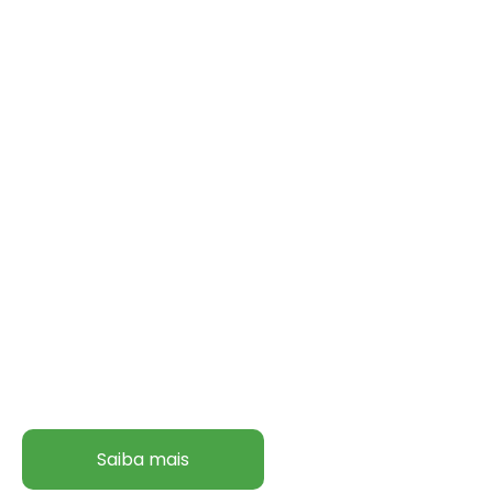
Soluções
para o
campo
Descubra como a Cotrijal fortalece a sua
produção
Saiba mais