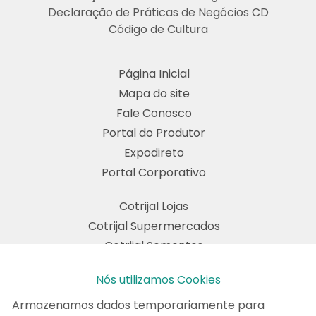
Declaração de Práticas de Negócios CD
Código de Cultura
Página Inicial
Mapa do site
Fale Conosco
Portal do Produtor
Expodireto
Portal Corporativo
Cotrijal Lojas
Cotrijal Supermercados
Cotrijal Sementes
Cotrijal Nutrição Animal
Nós utilizamos Cookies
Cotrijal TRR
Para sua maior segurança, atualizamos a
Política de
Privacidade
do site. Ao continuar navegando na nossa
Armazenamos dados temporariamente para
Cotrijal Seguros