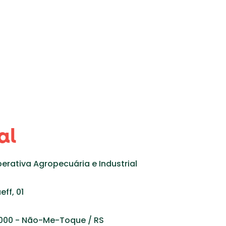
al
perativa Agropecuária e Industrial
eff, 01
-000 - Não-Me-Toque / RS