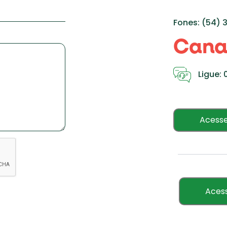
Fones: (54) 
Canal
Ligue: 
Acess
Acess