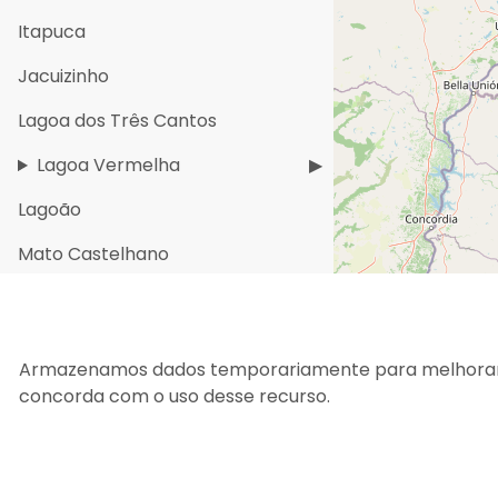
Itapuca
Jacuizinho
Lagoa dos Três Cantos
Lagoa Vermelha
Lagoão
Mato Castelhano
Mormaço
Muitos Capões
Para sua maior segurança, atualizamos a
Política de
Armazenamos dados temporariamente para melhorar a s
Não-Me-Toque
concorda com o uso desse recurso.
Nicolau Vergueiro
Nova Alvorada