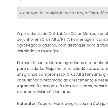
Quarta-feira - 01 de julho de 2026
A entrega foi realizada nesta terça-feira, 30 
O presidente da Cotrijal, Nei César Manica, rec
de junho, em Cruz Alta/RS. A homenagem consol
agronegócio gaúcho, com destaque para a atuação
instalada no município.
Em seu discurso, Manica agradeceu o reconhec
para a cidade. "Hoje me sinto cidadão cruzal
um grande compromisso. Cruz Alta tem uma grand
impulsionar a retomada do crescimento e dese
Agradeço à Cotripal e à Cotrisal. Juntos, const
o cooperativismo”, declarou.
Natural de Tapera, Manica ingressou na Cotrijal