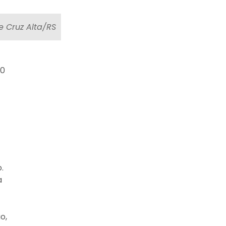
de Cruz Alta/RS
30
.
a
o,