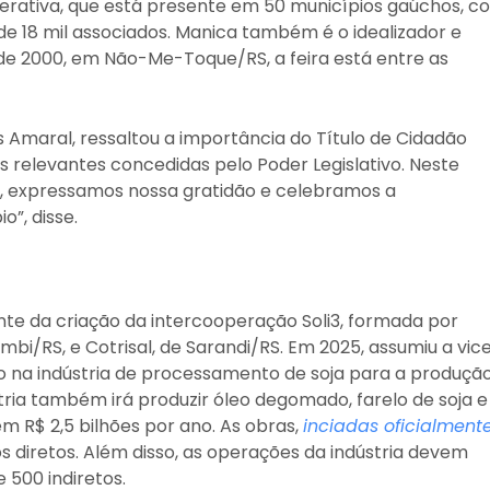
rativa, que está presente em 50 municípios gaúchos, c
de 18 mil associados. Manica também é o idealizador e
sde 2000, em Não-Me-Toque/RS, a feira está entre as
Amaral, ressaltou a importância do Título de Cidadão
 relevantes concedidas pelo Poder Legislativo. Neste
ta, expressamos nossa gratidão e celebramos a
o”, disse.
ente da criação da intercooperação Soli3, formada por
mbi/RS, e Cotrisal, de Sarandi/RS. Em 2025, assumiu a vic
sto na indústria de processamento de soja para a produçã
ústria também irá produzir óleo degomado, farelo de soja e
 R$ 2,5 bilhões por ano. As obras,
inciadas oficialment
diretos. Além disso, as operações da indústria devem
500 indiretos.