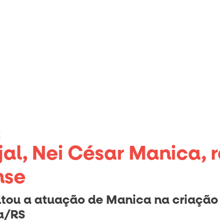
e
jal, Nei César Manica, 
nse
ou a atuação de Manica na criação da
ta/RS