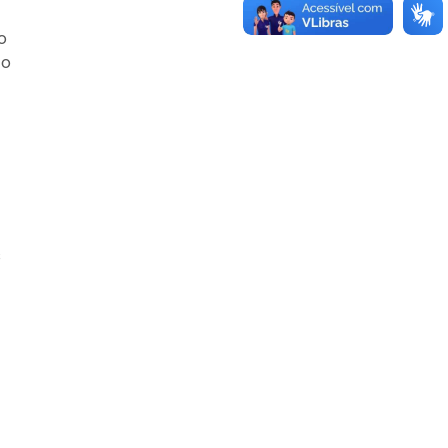
o
co
s