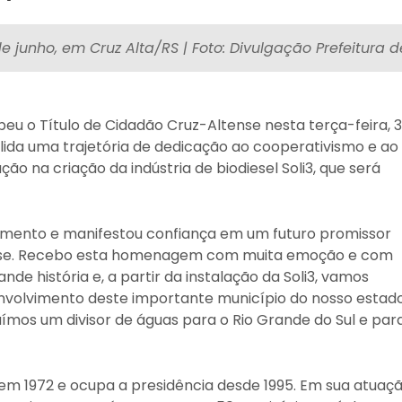
de junho, em Cruz Alta/RS | Foto: Divulgação Prefeitura 
ebeu o Título de Cidadão Cruz-Altense nesta terça-feira, 
ida uma trajetória de dedicação ao cooperativismo e ao
 na criação da indústria de biodiesel Soli3, que será
imento e manifestou confiança em um futuro promissor
tense. Recebo esta homenagem com muita emoção e com
e história e, a partir da instalação da Soli3, vamos
nvolvimento deste importante município do nosso estado
ruímos um divisor de águas para o Rio Grande do Sul e par
 em 1972 e ocupa a presidência desde 1995. Em sua atuaçã