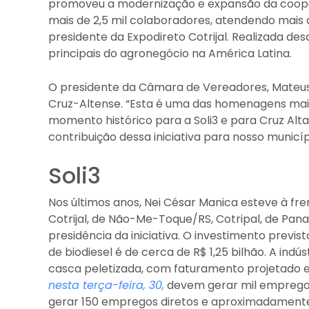
promoveu a modernização e expansão da coope
mais de 2,5 mil colaboradores, atendendo mais 
presidente da Expodireto Cotrijal. Realizada de
principais do agronegócio na América Latina.
O presidente da Câmara de Vereadores, Mateus 
Cruz-Altense. “Esta é uma das homenagens mais
momento histórico para a Soli3 e para Cruz Al
contribuição dessa iniciativa para nosso municípi
Soli3
Nos últimos anos, Nei César Manica esteve à fr
Cotrijal, de Não-Me-Toque/RS, Cotripal, de Pana
presidência da iniciativa. O investimento previ
de biodiesel é de cerca de R$ 1,25 bilhão. A ind
casca peletizada, com faturamento projetado em
nesta terça-feira, 30,
devem gerar mil empregos 
gerar 150 empregos diretos e aproximadamente 