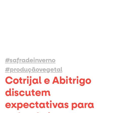
#safradeinverno
#produçãovegetal
Cotrijal e Abitrigo
discutem
expectativas para