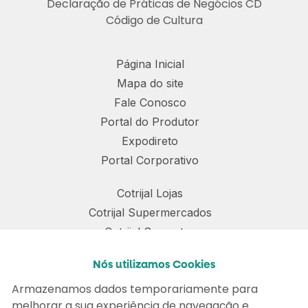
Declaração de Práticas de Negócios CD
Código de Cultura
Página Inicial
Mapa do site
Fale Conosco
Portal do Produtor
Expodireto
Portal Corporativo
Cotrijal Lojas
Cotrijal Supermercados
Cotrijal Sementes
Cotrijal Nutrição Animal
Nós utilizamos Cookies
Para sua maior segurança, atualizamos a
Política de
Cotrijal TRR
Privacidade
do site. Ao continuar navegando na nossa
Armazenamos dados temporariamente para
Cotrijal Seguros
página, entendemos que você está ciente e de acordo.
melhorar a sua experiência de navegação e