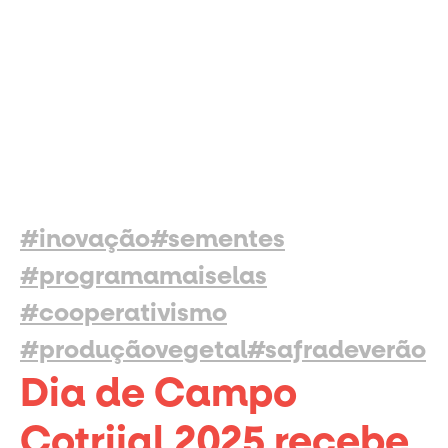
#inovação
#sementes
#programamaiselas
#cooperativismo
#produçãovegetal
#safradeverão
Dia de Campo
Cotrijal 2025 recebe